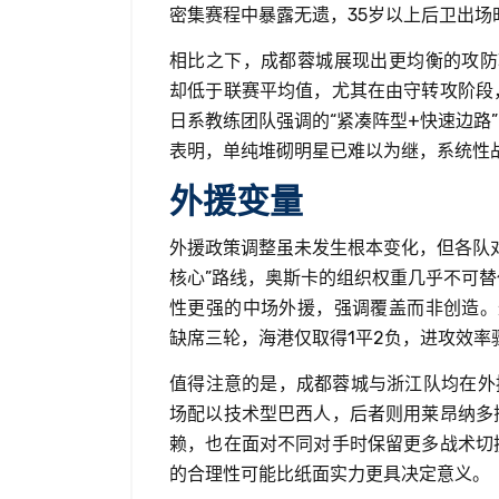
密集赛程中暴露无遗，35岁以上后卫出场
荷兰晋级
相比之下，成都蓉城展现出更均衡的攻防
却低于联赛平均值，尤其在由守转攻阶段
与日本同
日系教练团队强调的“紧凑阵型+快速边路
下末轮取
表明，单纯堆砌明星已难以为继，系统性
外援变量
2026-07-11
外援政策调整虽未发生根本变化，但各队
核心”路线，奥斯卡的组织权重几乎不可
性更强的中场外援，强调覆盖而非创造。
缺席三轮，海港仅取得1平2负，进攻效率
值得注意的是，成都蓉城与浙江队均在外
场配以技术型巴西人，后者则用莱昂纳多
赖，也在面对不同对手时保留更多战术切
的合理性可能比纸面实力更具决定意义。