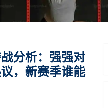
夺战分析：强强对
热议，新赛季谁能