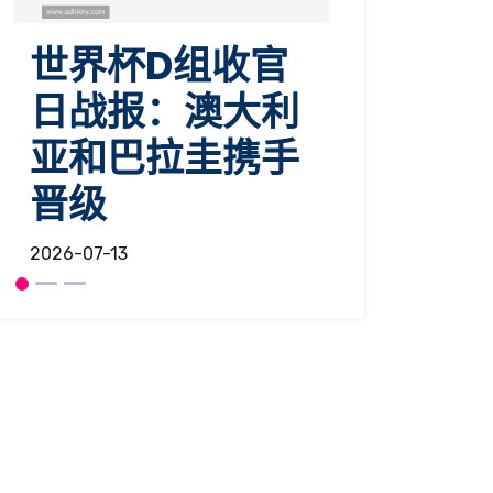
世界杯D组收官
荷兰晋
日战报：澳大利
与日本
亚和巴拉圭携手
下末轮
晋级
2026-07-11
2026-07-13