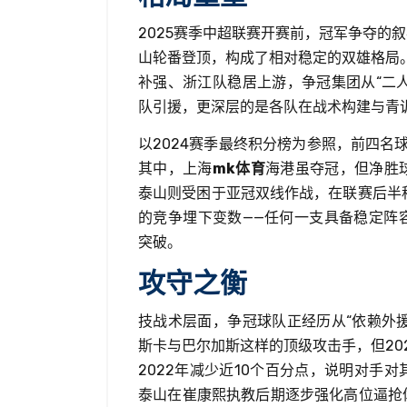
2025赛季中超联赛开赛前，冠军争夺的
山轮番登顶，构成了相对稳定的双雄格局。
补强、浙江队稳居上游，争冠集团从“二人
队引援，更深层的是各队在战术构建与青
以2024赛季最终积分榜为参照，前四名
其中，上海
mk体育
海港虽夺冠，但净胜
泰山则受困于亚冠双线作战，在联赛后半程
的竞争埋下变数——任何一支具备稳定阵
突破。
攻守之衡
技战术层面，争冠球队正经历从“依赖外援
斯卡与巴尔加斯这样的顶级攻击手，但20
2022年减少近10个百分点，说明对手
泰山在崔康熙执教后期逐步强化高位逼抢