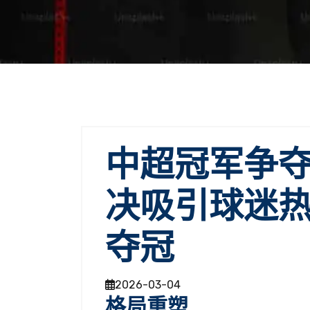
中超冠军争
决吸引球迷
夺冠
2026-03-04
格局重塑