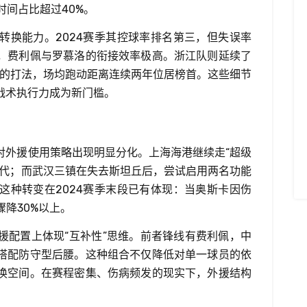
时间占比超过40%。
背后：
乌兹别克斯坦惨
转换能力。2024赛季其控球率排名第三，但失误率
，费利佩与罗慕洛的衔接效率极高。浙江队则延续了
分压力
败葡萄牙，肖穆
”的打法，场均跑动距离连续两年位居榜首。这些细节
胜
罗多夫和球队防
战术执行力成为新门槛。
线问题复盘
对外援使用策略出现明显分化。上海海港继续走“超级
2026-06-29
替代；而武汉三镇在失去斯坦丘后，尝试启用两名功能
这种转变在2024赛季末段已有体现：当奥斯卡因伤
骤降30%以上。
援配置上体现“互补性”思维。前者锋线有费利佩，中
搭配防守型后腰。这种组合不仅降低对单一球员的依
换空间。在赛程密集、伤病频发的现实下，外援结构