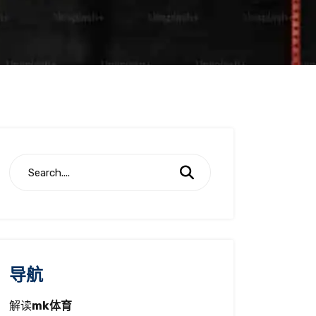
导航
解读
mk体育