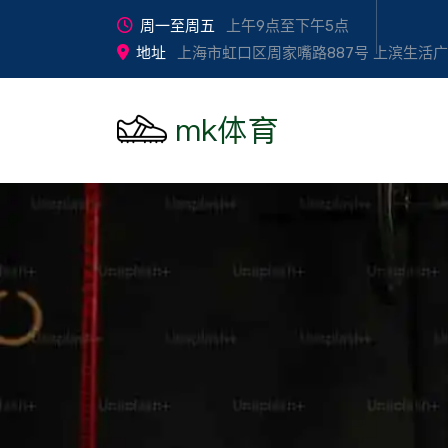
周一至周五
上午9点至下午5点
地址
上海市虹口区周家嘴路887号 上滨生活广场