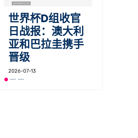
世界杯D组收官
荷兰晋
日战报：澳大利
与日本
亚和巴拉圭携手
下末轮
晋级
2026-07-11
2026-07-13