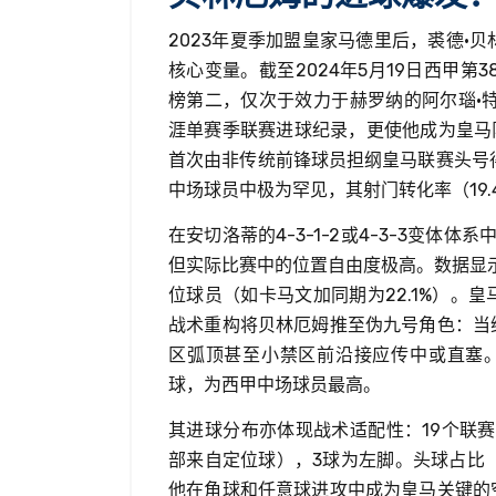
2023年夏季加盟皇家马德里后，裘德·贝
核心变量。截至2024年5月19日西甲第
榜第二，仅次于效力于赫罗纳的阿尔瑙·
涯单赛季联赛进球纪录，更使他成为皇马队内
首次由非传统前锋球员担纲皇马联赛头号得
中场球员中极为罕见，其射门转化率（19.
在安切洛蒂的4-3-1-2或4-3-3变体
但实际比赛中的位置自由度极高。数据显示
位球员（如卡马文加同期为22.1%）。
战术重构将贝林厄姆推至伪九号角色：当
区弧顶甚至小禁区前沿接应传中或直塞。这
球，为西甲中场球员最高。
其进球分布亦体现战术适配性：19个联赛
部来自定位球），3球为左脚。头球占比（2
他在角球和任意球进攻中成为皇马关键的