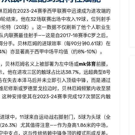
林厄姆在2023-24赛季西甲联赛中迅速成为进攻端的
38轮结束，他在32场联赛出场中攻入19球，位列射手
特伦特（20球）。这一数据不仅刷新了他个人职业生
联赛最佳射手——这是自2017-18赛季C罗之后，
分手。贝林厄姆的进球效率（每90分钟0.61球）在
4%）亦显著高于西甲中场平均值（约8%-10%）。
体系中，贝林厄姆名义上被部署为左中场或
mk体育
前腰，
，他在进攻三区的触球占比达38.7%，远超典型8号
皇马在失去本泽马后并未立即引入顶级中锋，而是通过
维尼修斯或罗德里戈拉边时，贝林厄姆频繁内收至禁
种安排使其在2023-24赛季完成127次禁区内触
进球中，11球来自运动战右脚射门，5球为头球（全
6.3%）尤其值得注意——作为身高1.86米的中场，
空中支点，这与传统依赖中锋争顶的模式形成反差。