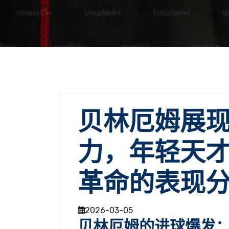
贝林厄姆展
力，年轻天
革命的表现
2026-03-05
贝林厄姆的进球爆发