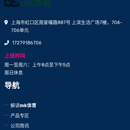
上海市虹口区周家嘴路887号 上滨生活广场7楼，704-
706单元
17279186706
上班时间
周一至周六：上午8点至下午5点
周日休息
导航
解读
mk体育
产品专区
公司简讯