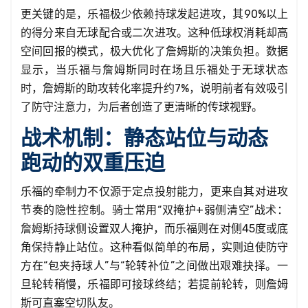
更关键的是，乐福极少依赖持球发起进攻，其90%以上
的得分来自无球配合或二次进攻。这种低球权消耗却高
空间回报的模式，极大优化了詹姆斯的决策负担。数据
显示，当乐福与詹姆斯同时在场且乐福处于无球状态
时，詹姆斯的助攻转化率提升约7%，说明前者有效吸引
了防守注意力，为后者创造了更清晰的传球视野。
战术机制：静态站位与动态
跑动的双重压迫
乐福的牵制力不仅源于定点投射能力，更来自其对进攻
节奏的隐性控制。骑士常用“双掩护+弱侧清空”战术：
詹姆斯持球侧设置双人掩护，而乐福则在对侧45度或底
角保持静止站位。这种看似简单的布局，实则迫使防守
方在“包夹持球人”与“轮转补位”之间做出艰难抉择。一
旦轮转稍慢，乐福即可接球终结；若提前轮转，则詹姆
斯可直塞空切队友。