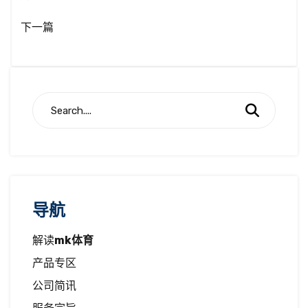
下一篇
导航
解读
mk体育
产品专区
公司简讯