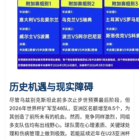
历史机遇与现实障碍
尽管乌兹别克斯坦此前多次止步世预赛最后阶段，但
2026年世界杯扩军至48队，亚洲区名额增至8.5个，为
其创造了前所未有的机会。然而，竞争同样激烈，同组
多支队伍均有出线野心。球队需在心理素质、关键球处
理和伤病管理上做到极致。若能延续近年在U23亚洲杯