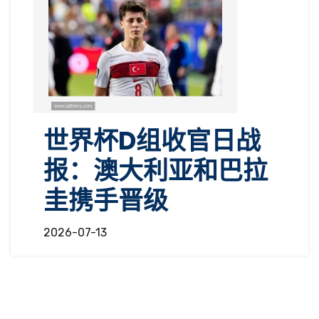
世界杯D组收官日战
报：澳大利亚和巴拉
圭携手晋级
2026-07-13