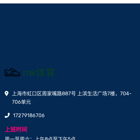
上海市虹口区周家嘴路887号 上滨生活广场7楼，704-
706单元
17279186706
上班时间
周一至周六：上午8点至下午5点