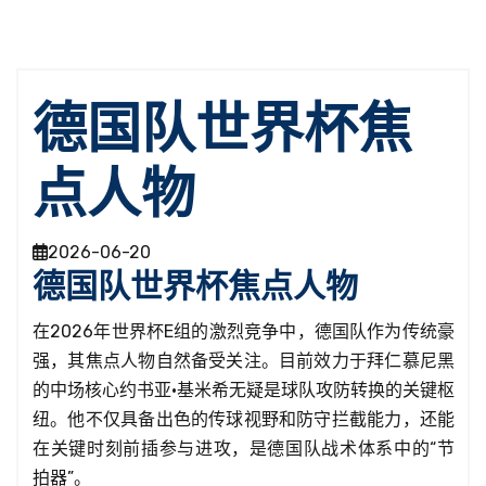
德国队世界杯焦
点人物
2026-06-20
德国队世界杯焦点人物
在2026年世界杯E组的激烈竞争中，德国队作为传统豪
强，其焦点人物自然备受关注。目前效力于拜仁慕尼黑
的中场核心约书亚·基米希无疑是球队攻防转换的关键枢
纽。他不仅具备出色的传球视野和防守拦截能力，还能
在关键时刻前插参与进攻，是德国队战术体系中的“节
拍器”。