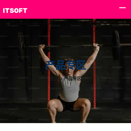
产品专区
首页
产品专区