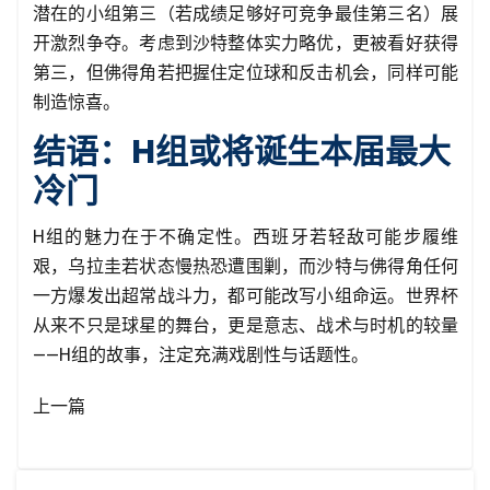
潜在的小组第三（若成绩足够好可竞争最佳第三名）展
开激烈争夺。考虑到沙特整体实力略优，更被看好获得
第三，但佛得角若把握住定位球和反击机会，同样可能
制造惊喜。
结语：H组或将诞生本届最大
冷门
H组的魅力在于不确定性。西班牙若轻敌可能步履维
艰，乌拉圭若状态慢热恐遭围剿，而沙特与佛得角任何
一方爆发出超常战斗力，都可能改写小组命运。世界杯
从来不只是球星的舞台，更是意志、战术与时机的较量
——H组的故事，注定充满戏剧性与话题性。
上一篇