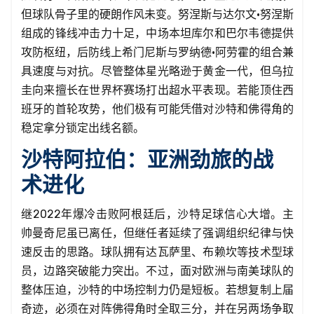
但球队骨子里的硬朗作风未变。努涅斯与达尔文·努涅斯
组成的锋线冲击力十足，中场本坦库尔和巴尔韦德提供
攻防枢纽，后防线上希门尼斯与罗纳德·阿劳霍的组合兼
具速度与对抗。尽管整体星光略逊于黄金一代，但乌拉
圭向来擅长在世界杯赛场打出超水平表现。若能顶住西
班牙的首轮攻势，他们极有可能凭借对沙特和佛得角的
稳定拿分锁定出线名额。
沙特阿拉伯：亚洲劲旅的战
术进化
继2022年爆冷击败阿根廷后，沙特足球信心大增。主
帅曼奇尼虽已离任，但继任者延续了强调组织纪律与快
速反击的思路。球队拥有达瓦萨里、布赖坎等技术型球
员，边路突破能力突出。不过，面对欧洲与南美球队的
整体压迫，沙特的中场控制力仍是短板。若想复制上届
奇迹，必须在对阵佛得角时全取三分，并在另两场争取