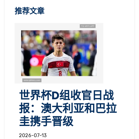
推荐文章
世界杯D组收官日战
报：澳大利亚和巴拉
圭携手晋级
2026-07-13