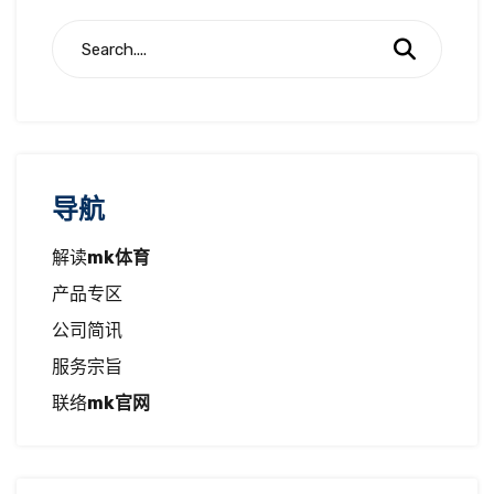
导航
解读
mk体育
产品专区
公司简讯
服务宗旨
联络
mk官网