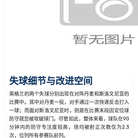
失球细节与改进空间
英格兰的两个失球分别出现在对阵丹麦和斯洛文尼亚的
比赛中。其中对丹麦一役，对手通过一次快速反击打入
一球；而面对斯洛文尼亚时，则是在比赛末段因定位球
防守疏忽被攻破球门。尽管如此，整体来看，球队在90
分钟内的防守专注度较高，场均被射正次数仅为2.3
次，位列所有参赛队前列。