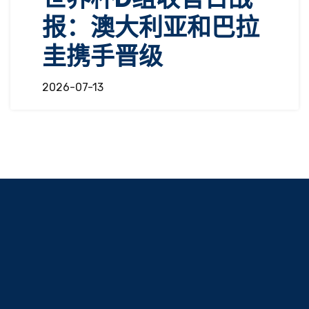
报：澳大利亚和巴拉
圭携手晋级
2026-07-13