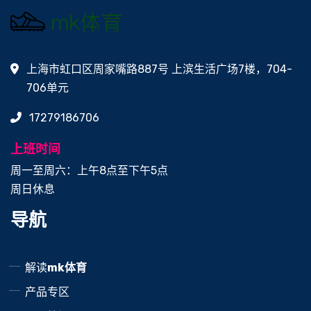
上海市虹口区周家嘴路887号 上滨生活广场7楼，704-
706单元
17279186706
上班时间
周一至周六：上午8点至下午5点
周日休息
导航
解读
mk体育
产品专区