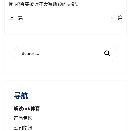
团”能否突破近年大赛瓶颈的关键。
上一篇
下一篇
导航
解读
mk体育
产品专区
公司简讯