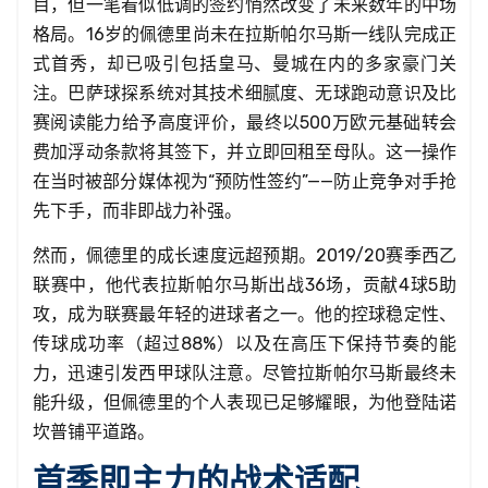
目，但一笔看似低调的签约悄然改变了未来数年的中场
格局。16岁的佩德里尚未在拉斯帕尔马斯一线队完成正
式首秀，却已吸引包括皇马、曼城在内的多家豪门关
注。巴萨球探系统对其技术细腻度、无球跑动意识及比
赛阅读能力给予高度评价，最终以500万欧元基础转会
费加浮动条款将其签下，并立即回租至母队。这一操作
在当时被部分媒体视为“预防性签约”——防止竞争对手抢
先下手，而非即战力补强。
然而，佩德里的成长速度远超预期。2019/20赛季西乙
联赛中，他代表拉斯帕尔马斯出战36场，贡献4球5助
攻，成为联赛最年轻的进球者之一。他的控球稳定性、
传球成功率（超过88%）以及在高压下保持节奏的能
力，迅速引发西甲球队注意。尽管拉斯帕尔马斯最终未
能升级，但佩德里的个人表现已足够耀眼，为他登陆诺
坎普铺平道路。
首季即主力的战术适配