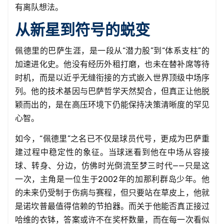
有离队想法。
从新星到符号的蜕变
佩德里的巴萨生涯，是一段从“潜力股”到“体系支柱”的
加速进化史。他没有经历外租打磨，也未在替补席等待
时机，而是以近乎无缝衔接的方式嵌入世界顶级中场序
列。他的技术基因与巴萨哲学天然契合，但真正让他脱
颖而出的，是在高压环境下仍能保持决策清晰度的罕见
心智。
如今，“佩德里”之名已不仅是球员代号，更成为巴萨重
建过程中稳定性的象征。当球迷看到他在中场从容接
球、转身、分边，仿佛时光倒流至梦三时代——只是这
一次，主角是一位生于2002年的加那利群岛少年。他
的未来仍受制于伤病与赛程，但只要站在草皮上，他就
是诺坎普最值得信赖的节拍器。而关于他能否真正接过
哈维的衣钵，答案或许不在奖杯数量，而在每一次看似