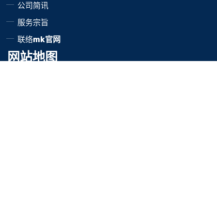
公司简讯
服务宗旨
联络
mk官网
网站地图
SiteMap
邮箱订阅