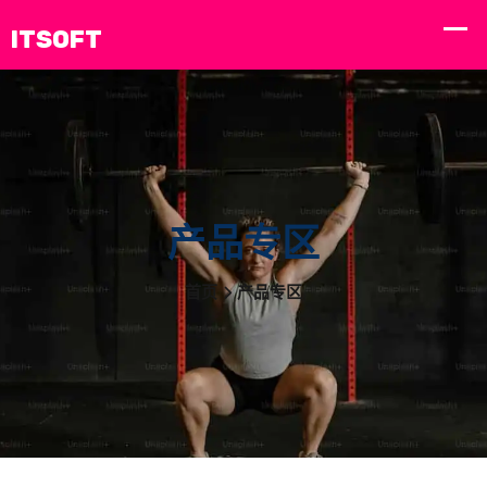
产品专区
首页
产品专区