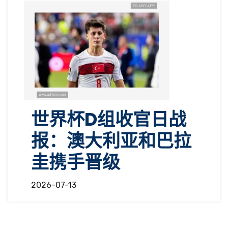
世界杯D组收官日战
报：澳大利亚和巴拉
圭携手晋级
2026-07-13