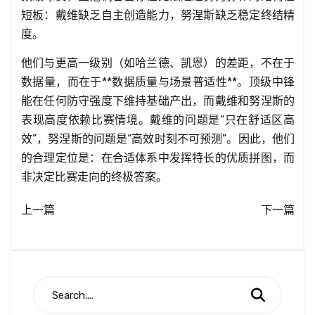
短板：戴维缺乏自主创造能力，努涅斯缺乏稳定终结精
度。
他们与更高一级别（如哈兰德、凯恩）的差距，不在于
数据量，而在于**数据质量与场景普适性**。顶级中锋
能在任何防守强度下维持基础产出，而戴维
和努涅斯的
表现高度依赖比赛情境。戴维的问题是“只在舒适区高
效”，努涅斯的问题是“高效时刻不可预测”。因此，他们
的合理定位是：在合适体系中发挥特长的优质拼图，而
非决定比赛走向的终极答案。
上一篇
下一篇