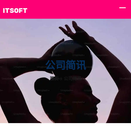
公司简讯
首页
公司简讯