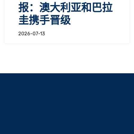
报：澳大利亚和巴拉
圭携手晋级
2026-07-13