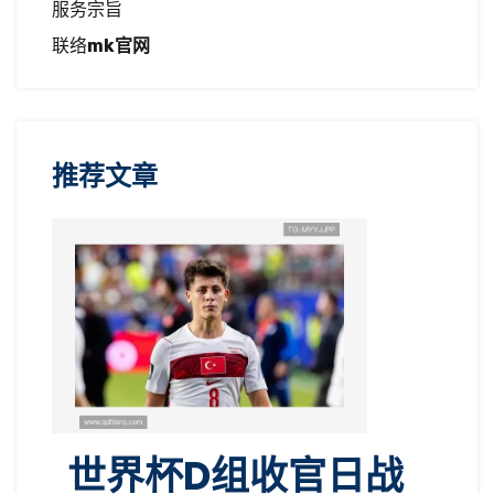
服务宗旨
联络
mk官网
推荐文章
世界杯D组收官日战