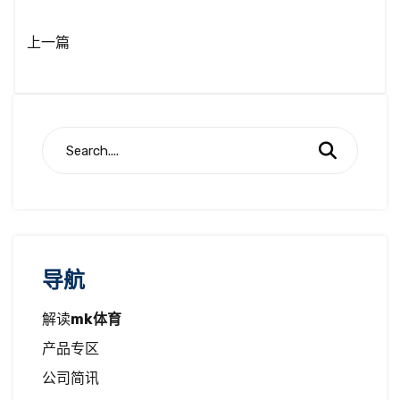
上一篇
导航
解读
mk体育
产品专区
公司简讯