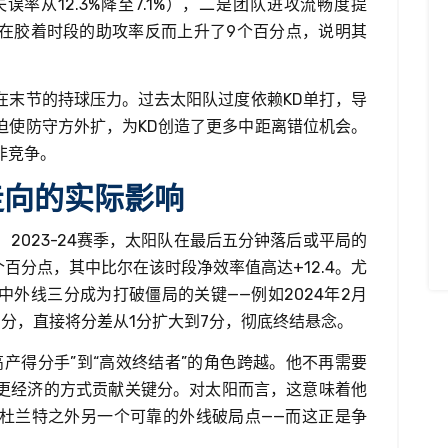
率从12.3%降至7.1%），二是团队进攻流畅度提
在胶着时段的助攻率反而上升了9个百分点，说明其
背后：
乌兹别克斯坦惨
分压力
败葡萄牙，肖穆
在末节的持球压力。过去太阳队过度依赖KD单打，导
迫使防守方外扩，为KD创造了更多中距离错位机会。
胜
罗多夫和球队防
非竞争。
线问题复盘
走向的实际影响
2026-06-29
2023-24赛季，太阳队在最后五分钟落后或平局的
4个百分点，其中比尔在该时段净效率值高达+12.4。尤
外线三分成为打破僵局的关键——例如2024年2月
分，直接将分差从1分扩大到7分，彻底终结悬念。
产得分手”到“高效终结者”的角色跨越。他不再需要
更经济的方式贡献关键分。对太阳而言，这意味着他
杜兰特之外另一个可靠的外线破局点——而这正是争