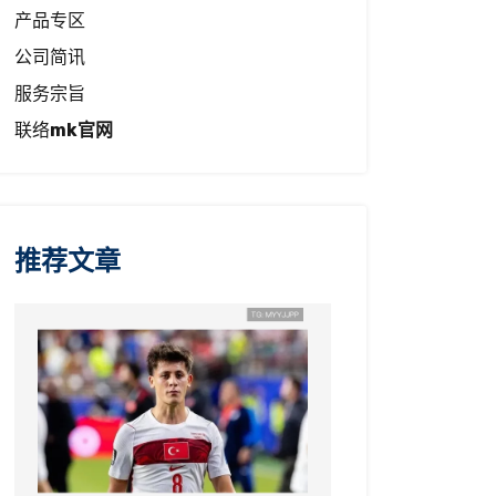
产品专区
公司简讯
服务宗旨
联络
mk官网
推荐文章