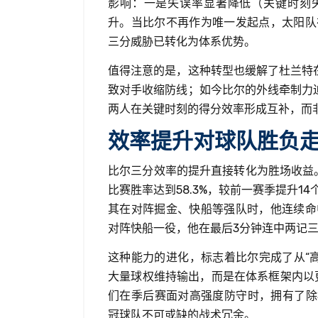
影响：一是失误率显著降低（关键时刻失误
升。当比尔不再作为唯一发起点，太阳队
荷兰晋级
三分威胁已转化为体系优势。
与日本同
值得注意的是，这种转型也缓解了杜兰特
致对手收缩防线；如今比尔的外线牵制力
下末轮取
两人在关键时刻的得分效率形成互补，而
效率提升对球队胜负
2026-07-11
比尔三分效率的提升直接转化为胜场收益。
比赛胜率达到58.3%，较前一赛季提升1
其在对阵掘金、快船等强队时，他连续命中
对阵快船一役，他在最后3分钟连中两记三
这种能力的进化，标志着比尔完成了从“高
大量球权维持输出，而是在体系框架内以
们在季后赛面对高强度防守时，拥有了除
冠球队不可或缺的战术冗余。