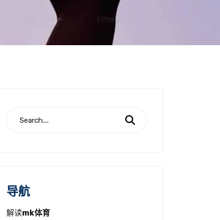
导航
解读
mk体育