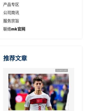
产品专区
公司简讯
服务宗旨
联络
mk官网
推荐文章