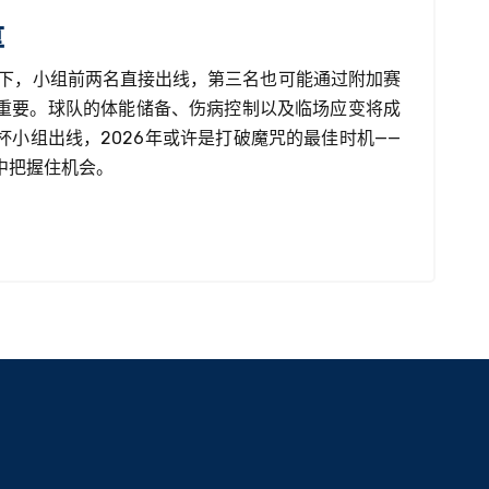
量
制下，小组前两名直接出线，第三名也可能通过附加赛
重要。球队的体能储备、伤病控制以及临场应变将成
小组出线，2026年或许是打破魔咒的最佳时机——
中把握住机会。