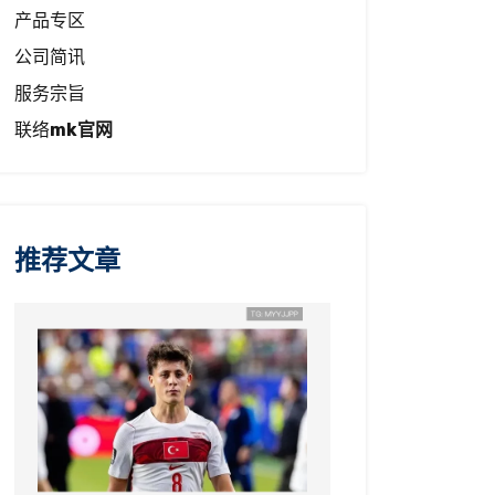
产品专区
公司简讯
服务宗旨
联络
mk官网
推荐文章