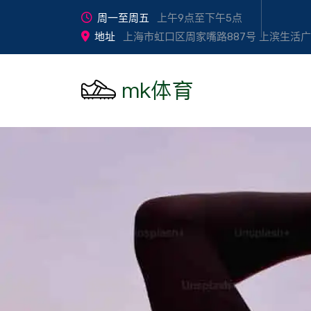
周一至周五
上午9点至下午5点
地址
上海市虹口区周家嘴路887号 上滨生活广场