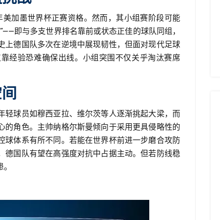
6年美加墨世界杯正赛资格。然而，其小组赛阶段可能
”——即与多支世界排名靠前或状态正佳的球队同组，
史上德国队多次在逆境中展现韧性，但面对现代足球
仅靠经验恐难确保出线。小组突围不仅关乎淘汰赛席
。
空间
年轻球员如穆西亚拉、维尔茨等人逐渐挑起大梁，而
心的角色。主帅纳格尔斯曼倾向于采用更具侵略性的
控球体系有所不同。若能在世界杯前进一步磨合攻防
，德国队有望在高强度对抗中占据主动。但若防线稳
患。