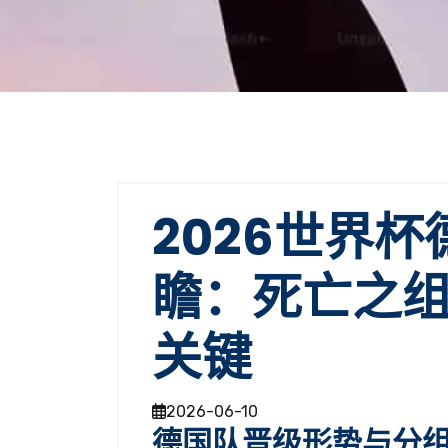
2026世界
瞻：死亡之
关键
2026-06-10
德国队晋级形势与分