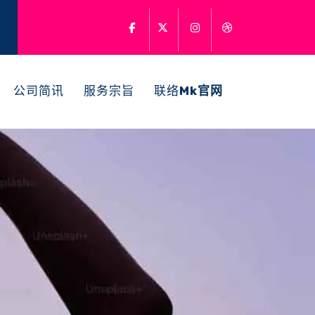
公司简讯
服务宗旨
联络
Mk官网