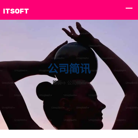
公司简讯
首页
公司简讯