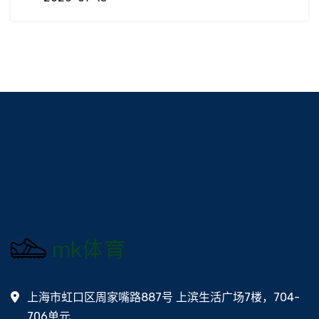
上海市虹口区周家嘴路887号 上滨生活广场7楼，704-
706单元