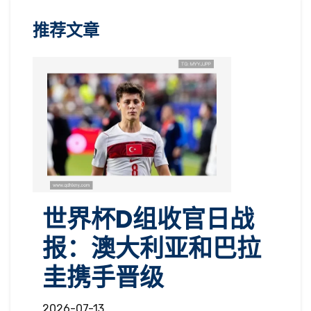
推荐文章
世界杯D组收官日战
报：澳大利亚和巴拉
圭携手晋级
2026-07-13