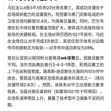
乌拉圭以6胜5平3负积23分排名第三，其成功关键在于
后场组织能力的显著提升。阿劳霍与希门尼斯组成的中
卫组合场均解围12.4次，为南美区最高；同时，巴尔韦
德在右中场位置的覆盖范围扩大，使其成为连接防线与
前场的关键枢纽。在主场对阵巴西的1比1平局中，乌拉
圭全场仅让对手完成3次射正，其低位防守体系对边路
传中的限制尤为有效——对手传中成功率仅为28%。
哥伦比亚则以相同积分紧随其
mk体育
后，但路径截然
不同。法尔范执教后推行3-4-2-1阵型，利用边翼卫的
上下往返制造宽度。路易斯·迪亚斯在左路的内切与传中
结合，使其成为南美区创造机会最多的球员之一（场均
关键传球2.8次）。然而，该体系对中卫出球能力要求
极高，当面对高压逼抢时（如客场0比1负于阿根廷），
后场失误率明显上升，暴露了技术型中卫储备不足的问
题。