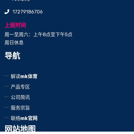
17279186706
上班时间
周一至周六：上午8点至下午5点
周日休息
导航
解读
mk体育
产品专区
公司简讯
服务宗旨
联络
mk官网
网站地图