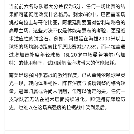
当前前六名球队最大分差仅为5分，任何一场比赛的结
果都可能彻底改变排名格局。剩余6轮中，巴西需客场
挑战乌拉圭与哥伦比亚，阿根廷则要面对智利与秘鲁的
高原主场。这些对决不仅是体能与意志的考验，更是战
术适应性的试金石。例如，阿根廷在海拔2000米以上
球场的场均跑动距离比平原比赛减少7.3%，而乌拉圭通
过增加替补席年轻球员（如20岁中场曼努埃尔·乌加
特）的使用频率，试图缓解高海拔带来的体能损耗。
南美足球强国争霸战的激烈程度，已从单纯依赖球星灵
光一现，转向体系韧性、阵容深度与临场调整的综合较
量。冠军归属或许尚未明朗，但可以确定的是，任何一
支球队若无法在战术层面持续进化，即便拥有辉煌历
史，也难以在这场高强度的拉锯战中笑到最后。