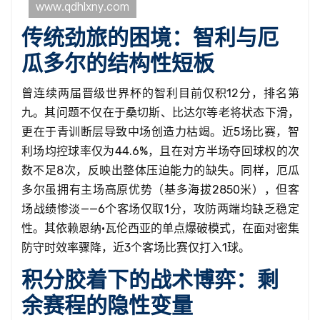
传统劲旅的困境：智利与厄
瓜多尔的结构性短板
曾连续两届晋级世界杯的智利目前仅积12分，排名第
九。其问题不仅在于桑切斯、比达尔等老将状态下滑，
更在于青训断层导致中场创造力枯竭。近5场比赛，智
利场均控球率仅为44.6%，且在对方半场夺回球权的次
数不足8次，反映出整体压迫能力的缺失。同样，厄瓜
多尔虽拥有主场高原优势（基多海拔2850米），但客
场战绩惨淡——6个客场仅取1分，攻防两端均缺乏稳定
性。其依赖恩纳·瓦伦西亚的单点爆破模式，在面对密集
防守时效率骤降，近3个客场比赛仅打入1球。
积分胶着下的战术博弈：剩
余赛程的隐性变量