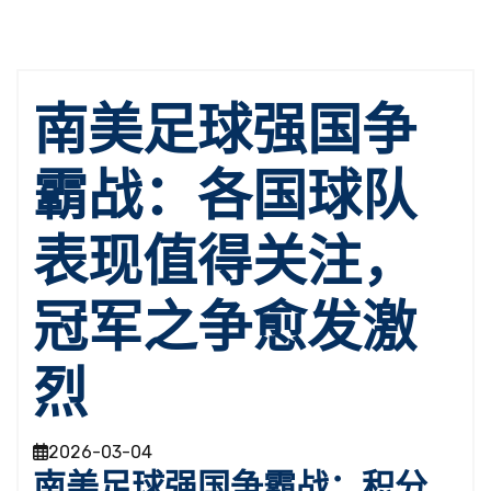
南美足球强国争
霸战：各国球队
表现值得关注，
冠军之争愈发激
烈
2026-03-04
南美足球强国争霸战：积分