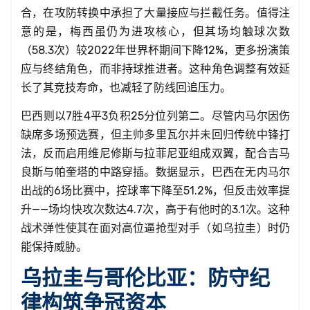
合，在攻防转换中承担了大量接应与拦截任务。值得注
意的是，梅西虽仍为进攻核心，但其场均触球次数
（58.3次）较2022年世界杯期间下降12%，更多扮演策
应与终结角色，而非持球推进者。这种角色调整有效延
长了其竞技寿命，也减轻了防线回追压力。
巴西则以7胜4平3负积25分位列第二。尽管内马尔因伤
缺席多场预选赛，但主帅多里瓦尔并未回归传统中锋打
法，反而启用维尼修斯与拉菲尼亚组成双翼，配合吉马
良斯与帕奎塔的中路穿插。数据显示，巴西在无内马尔
出战的6场比赛中，控球率下降至51.2%，但反击效率提
升——场均快攻次数达4.7次，高于有他时的3.1次。这种
战术弹性使其在面对高位逼抢型对手（如乌拉圭）时仍
能保持威胁。
乌拉圭与哥伦比亚：防守纪
律构筑争冠资本