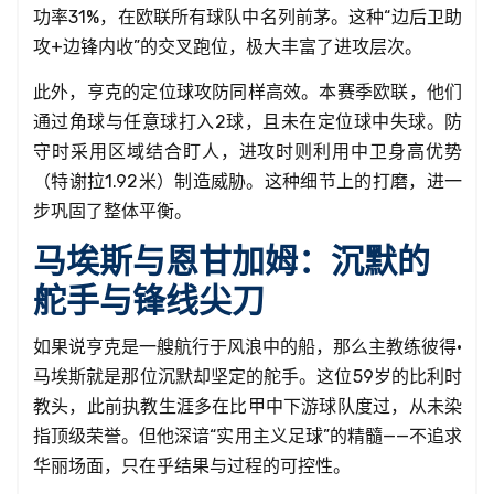
功率31%，在欧联所有球队中名列前茅。这种“边后卫助
攻+边锋内收”的交叉跑位，极大丰富了进攻层次。
此外，亨克的定位球攻防同样高效。本赛季欧联，他们
通过角球与任意球打入2球，且未在定位球中失球。防
守时采用区域结合盯人，进攻时则利用中卫身高优势
（特谢拉1.92米）制造威胁。这种细节上的打磨，进一
步巩固了整体平衡。
马埃斯与恩甘加姆：沉默的
舵手与锋线尖刀
如果说亨克是一艘航行于风浪中的船，那么主教练彼得·
马埃斯就是那位沉默却坚定的舵手。这位59岁的比利时
教头，此前执教生涯多在比甲中下游球队度过，从未染
指顶级荣誉。但他深谙“实用主义足球”的精髓——不追求
华丽场面，只在乎结果与过程的可控性。