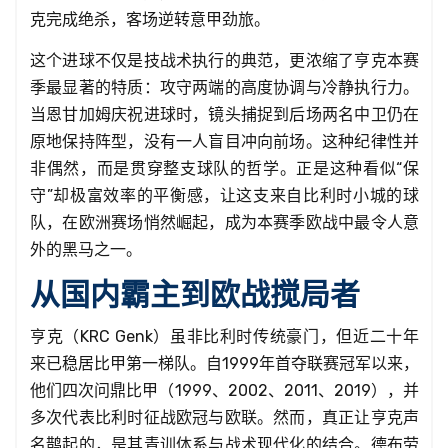
克完成绝杀，客场逆转意甲劲旅。
这个进球不仅是技战术执行的典范，更浓缩了亨克本赛
季最显著的特质：攻守两端的高度协调与冷静执行力。
当恩甘加姆庆祝进球时，镜头捕捉到后场两名中卫仍在
原地保持阵型，没有一人盲目冲向前场。这种纪律性并
非偶然，而是贯穿整支球队的哲学。正是这种看似“保
守”却极富效率的平衡感，让这支来自比利时小城的球
队，在欧洲赛场悄然崛起，成为本赛季欧战中最令人意
外的黑马之一。
从国内霸主到欧战搅局者
亨克（KRC Genk）虽非比利时传统豪门，但近二十年
来已稳居比甲第一梯队。自1999年首夺联赛冠军以来，
他们四次问鼎比甲（1999、2002、2011、2019），并
多次代表比利时征战欧冠与欧联。然而，真正让亨克声
名鹊起的，是其青训体系与战术现代化的结合。德布劳