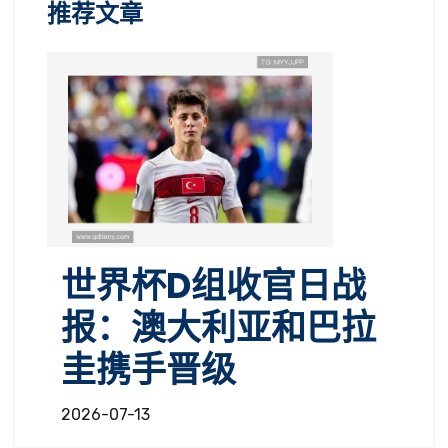
推荐文章
世界杯D组收官日战
报：澳大利亚和巴拉
圭携手晋级
2026-07-13