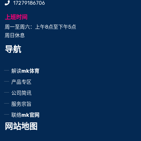
17279186706
上班时间
周一至周六：上午8点至下午5点
周日休息
导航
解读
mk体育
产品专区
公司简讯
服务宗旨
联络
mk官网
网站地图