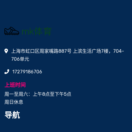
上海市虹口区周家嘴路887号 上滨生活广场7楼，704-
706单元
17279186706
上班时间
周一至周六：上午8点至下午5点
周日休息
导航