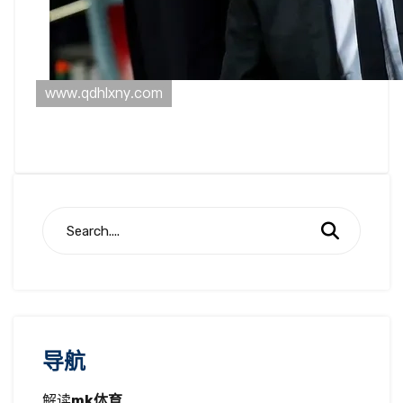
导航
解读
mk体育