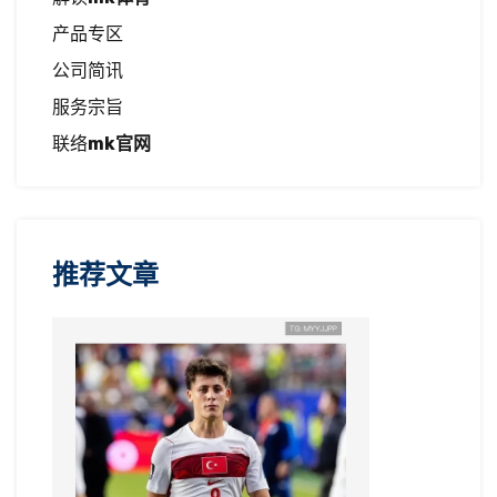
产品专区
公司简讯
服务宗旨
联络
mk官网
推荐文章