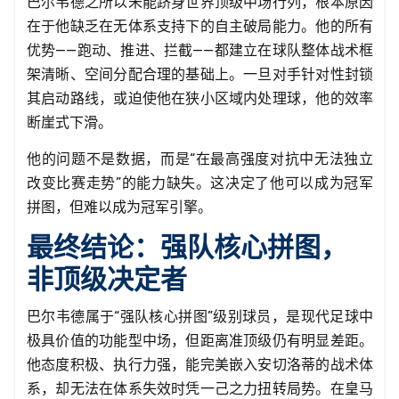
巴尔韦德之所以未能跻身世界顶级中场行列，根本原因
在于他缺乏在无体系支持下的自主破局能力。他的所有
优势——跑动、推进、拦截——都建立在球队整体战术框
架清晰、空间分配合理的基础上。一旦对手针对性封锁
其启动路线，或迫使他在狭小区域内处理球，他的效率
断崖式下滑。
他的问题不是数据，而是“在最高强度对抗中无法独立
改变比赛走势”的能力缺失。这决定了他可以成为冠军
拼图，但难以成为冠军引擎。
最终结论：强队核心拼图，
非顶级决定者
巴尔韦德属于“强队核心拼图”级别球员，是现代足球中
极具价值的功能型中场，但距离准顶级仍有明显差距。
他态度积极、执行力强，能完美嵌入安切洛蒂的战术体
系，却无法在体系失效时凭一己之力扭转局势。在皇马