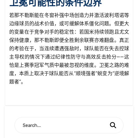
卫冕可能性的条件边界
若那不勒斯能在冬窗补强中场创造力并激活波利塔诺等
边缘球员的战术价值，或可缓解体系僵化问题。但更大
的变量在于竞争对手的稳定性：若国米持续领跑且尤文
保持健康，那不勒斯即便全胜剩余联赛亦难翻盘。真正
的考验在于，当连续遭遇强敌时，球队能否在失去控球
主导权的情况下通过纪律性防守与高效反击抢分——这
恰是上赛季冠军气质中最被忽视的维度。卫冕之路的难
度，本质上取决于球队能否从“顺境强者”蜕变为“逆境解
题者”。