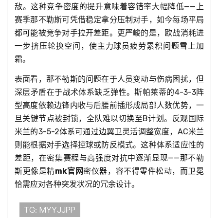
敌。这种竞争密度的提升意味着容错率大幅降低——上
赛季那不勒斯可凭借稳定拿分压制对手，如今每场平局
都可能被竞争对手拉开差距。更严峻的是，欧战消耗进
一步挤压轮换空间，使主力球员疲劳累积问题雪上加
霜。
表面看，那不勒斯的问题在于人员变动与伤病困扰，但
深层矛盾在于战术体系缺乏弹性。斯帕莱蒂的4-3-3阵
型高度依赖边锋内收与后腰前插形成局部人数优势，一
旦关键节点被封锁，全队难以切换至B计划。反观国际
米兰的3-5-2体系可通过边翼卫灵活调整宽度，AC米兰
则能根据对手选择控球或防反模式。这种体系适应性的
差距，在密集赛程与高强度对抗中逐渐显现——那不勒
斯更像是精
mk官网
密仪器，容不得零件松动，而卫冕
恰需应对各种突发状况的冗余设计。