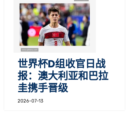
世界杯D组收官日战
报：澳大利亚和巴拉
圭携手晋级
2026-07-13