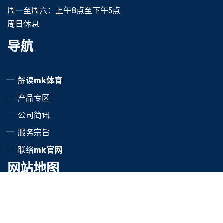
周一至周六：上午8点至下午5点
周日休息
导航
解读
mk体育
产品专区
公司简讯
服务宗旨
联络
mk官网
网站地图
SiteMap
邮箱订阅