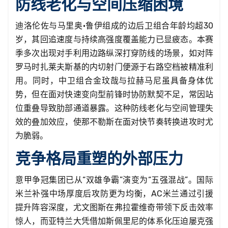
防线老化与空间压缩困境
迪洛伦佐与马里奥·鲁伊组成的边后卫组合年龄均超30
岁，其回追速度与持续高强度覆盖能力已显疲态。本赛
季多次出现对手利用边路纵深打穿防线的场景，如对阵
罗马时扎莱夫斯基的内切射门便源于右路空档被精准利
用。同时，中卫组合金玟哉与拉赫马尼虽具备身体优
势，但在面对快速变向型前锋时协防默契不足，常因站
位重叠导致肋部通道暴露。这种防线老化与空间管理失
效的叠加效应，使那不勒斯在面对快节奏转换进攻时尤
为脆弱。
竞争格局重塑的外部压力
意甲争冠集团已从“双雄争霸”演变为“五强混战”。国际
米兰补强中场厚度后攻防更为均衡，AC米兰通过引援
提升阵容深度，尤文图斯在弗拉霍维奇带领下反击效率
惊人，而亚特兰大凭借加斯佩里尼的体系化压迫屡克强